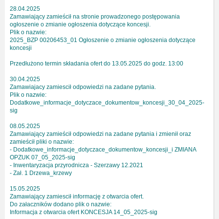
28.04.2025
Zamawiający zamieścił na stronie prowadzonego postępowania
ogłoszenie o zmianie ogłoszenia dotyczące koncesji.
Plik o nazwie:
2025_BZP 00206453_01 Ogłoszenie o zmianie ogłoszenia dotyczące
koncesji
Przedłużono termin składania ofert do 13.05.2025 do godz. 13:00
30.04.2025
Zamawiajacy zamiescił odpowiedzi na zadane pytania.
Plik o nazwie:
Dodatkowe_informacje_dotyczace_dokumentow_koncesji_30_04_2025-
sig
08.05.2025
Zamawiający zamieścił odpowiedzi na zadane pytania i zmienił oraz
zamieścił pliki o nazwie:
- Dodatkowe_informacje_dotyczace_dokumentow_koncesji_i ZMIANA
OPZUK 07_05_2025-sig
- Inwentaryzacja przyrodnicza - Szerzawy 12.2021
- Zał. 1 Drzewa_krzewy
15.05.2025
Zamawiający zamiescił informację z otwarcia ofert.
Do załaczników dodano plik o nazwie:
Informacja z otwarcia ofert KONCESJA 14_05_2025-sig