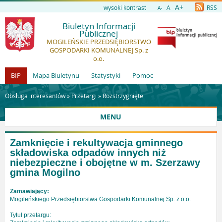
A+
wysoki kontrast
A
RSS
A-
Biuletyn Informacji
Publicznej
MOGILEŃSKIE PRZEDSIĘBIORSTWO
GOSPODARKI KOMUNALNEJ Sp. z
o.o.
BIP
Mapa Biuletynu
Statystyki
Pomoc
Obsługa interesantów »
Przetargi
»
Rozstrzygnięte
MENU
Zamknięcie i rekultywacja gminnego
składowiska odpadów innych niż
niebezpieczne i obojętne w m. Szerzawy
gmina Mogilno
Zamawiający:
Mogileńskiego Przedsiębiorstwa Gospodarki Komunalnej Sp. z o.o.
Tytuł przetargu: