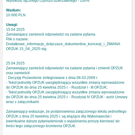
Wysokość łącznego czynszu dzierżawnego - 100%
Wadium:
10 000 PLN
Uwagi:
15.04.2025
Zamawiajacy zamiescił odpowiedzi na zadane pytania.
Plik o nazwie:
Dodatkowe_informacje_dotyczace_dokumentow_koncesji_i_ZMIANA
OPZUK 15_04_2025-sig
25.04.2025
Zamawiający zamieścił odpowiedzi na zadane pytania i zmienił OPZUK
oraz zamieścił:
- Decyzję Pozwolenie zintegrowane z dnia 06.03.2009 r.
- Tekst jednolity OPZUK uwzględniający wszystkie zmiany wprowadzone
do OPZUK do dnia 25 kwietnia 2025 r. - Rozdział I - III OPZUK;
- Tekst jednolity OPZUK uwzględniający wszystkie zmiany wprowadzone
do OPZUK do dnia 25 kwietnia 2025 r. - Rozdział IV OPZUK - wzór Umowy
wraz z załącznikami.
Zamawiający wskazuje, że postanowienia załączonego tekstu jednolitego
OPZUK z dnia 25 kwietnia 2025 r. są wiążące dla Wykonawców i
ewentualne dalsze pytania/wnioski o wyjaśnienia proszę kierować do
treści tego załączonego brzmienia OPZUK.