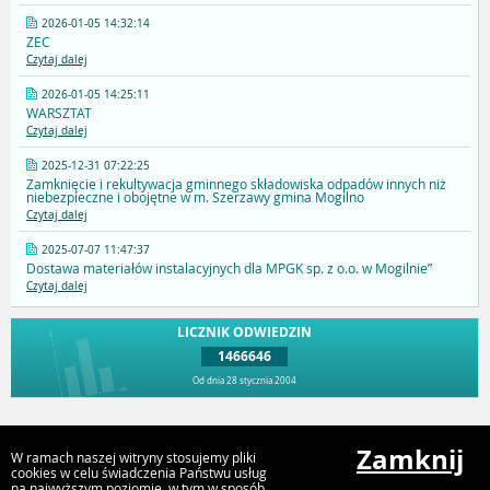
2026-01-05 14:32:14
ZEC
Czytaj dalej
2026-01-05 14:25:11
WARSZTAT
Czytaj dalej
2025-12-31 07:22:25
Zamknięcie i rekultywacja gminnego składowiska odpadów innych niż
niebezpieczne i obojętne w m. Szerzawy gmina Mogilno
Czytaj dalej
2025-07-07 11:47:37
Dostawa materiałów instalacyjnych dla MPGK sp. z o.o. w Mogilnie”
Czytaj dalej
LICZNIK ODWIEDZIN
1466646
Od dnia 28 stycznia 2004
Przejdź do góry
Zamknij
W ramach naszej witryny stosujemy pliki
cookies w celu świadczenia Państwu usług
na najwyższym poziomie, w tym w sposób