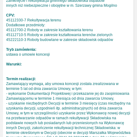
Zamknięcie i rekultywacja gminnego składowiska odpadów
innych niż niebezpieczne i obojętne w m. Szerzawy gmina Mogilno
CPV:
45112330-7 Rekultywacja terenu
Dodatkowe przedmioty:
45112700-2 Roboty w zakresie kształtowania terenu
45112710-5 Roboty w zakresie kształtowania terenów zielonych
45222110-3 Roboty budowlane w zakresie składowisk odpadów
Tryb zamówienia:
ustawa o umowie koncesji
Warunki:
Termin realizacji:
Zamawiający wymaga, aby umowa koncesji została zrealizowana w
terminie 5 lat od dnia zawarcia Umowy, w tym:
- wykonanie Dokumentacji Projektowej i przekazanie jej do zaopiniowania
Zamawiającemu w terminie 1 miesiąca od dnia zawarcia Umowy,
- uzyskanie niezbędnych Decyzji w terminie 3 miesięcy (czas niezbędny na
uzyskania decyzji, uzgodnień itp. administracyjnych) od dnia zawarcia
Umowy, w tym w szczególności uzyskanie przez Wykonawcę nowej decyzji
na przetwarzanie odpadów w ramach rekultywacji Składowiska na
podstawie nowych lub posiadanych lub przeniesionych na Wykonawcę
innych Decyzji, zakończenie rekultywacji technicznej Składowiska: w
terminie określonym w Decyzji (obecnie w decyzji Marszałka Województwa