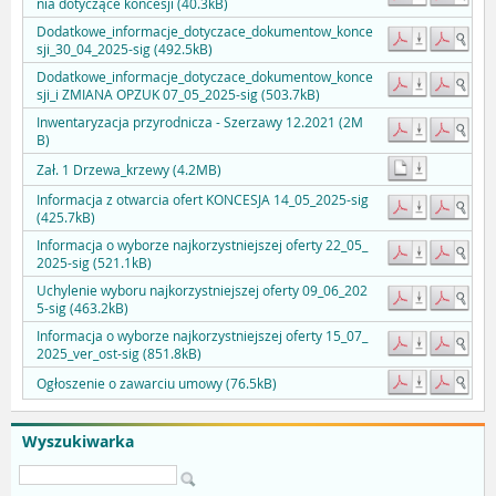
nia dotyczące koncesji (40.3kB)
Dodatkowe_informacje_dotyczace_dokumentow_konce
sji_30_04_2025-sig (492.5kB)
Dodatkowe_informacje_dotyczace_dokumentow_konce
sji_i ZMIANA OPZUK 07_05_2025-sig (503.7kB)
Inwentaryzacja przyrodnicza - Szerzawy 12.2021 (2M
B)
Zał. 1 Drzewa_krzewy (4.2MB)
Informacja z otwarcia ofert KONCESJA 14_05_2025-sig
(425.7kB)
Informacja o wyborze najkorzystniejszej oferty 22_05_
2025-sig (521.1kB)
Uchylenie wyboru najkorzystniejszej oferty 09_06_202
5-sig (463.2kB)
Informacja o wyborze najkorzystniejszej oferty 15_07_
2025_ver_ost-sig (851.8kB)
Ogłoszenie o zawarciu umowy (76.5kB)
Wyszukiwarka