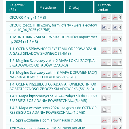
Załączniki
Historia
Metadane
Drukuj
(31)
zmian
OPZUKR~1-sig (1.4MB)
OPZUK Rozdz. II i III wzory, form. oferty - wersja edytow
alna 10_04_2025 (93.7kB)
1. MONITORING SKŁADOWISKA ODPADÓW Raport rocz
ny 2024 r (1.2MB)
1.1. OCENA SPRAWNOŚCI SYSTEMU ODPROWADZANI
A GAZU SKŁADOWISKOWEGO (1.4MB)
1.2. Mogilno Szerzawy zał nr 2 MAPA LOKALIZACYJNA -
SKŁADOWISKO ODPADÓW (273.3kB)
1.3. Mogilno Szerzawy zał. nr 3 MAPA DOKUMENTACYJ
NA - SKŁADOWISKO ODPADÓW (916.8kB)
1.4. OCENA PRZEBIEGU OSIADANIA POWIERZCHNI OR
AZ STATECZNOŚCI ZBOCZY SKŁADOWISKA (561.6kB)
1.4.1. Mapa hipsomeryczna 2024 - załącznik do OCENY
PRZEBIEGU OSIADANIA POWIERZCHNI... (5.4MB)
1.4.2. Mapa warstwicowa 2024 - załącznik do OCENY P
RZEBIEGU OSIADANIA POWIERZCHNI... (1.5MB)
1.5. Sprawozdanie z pomiarów hałasu (1.6MB)
BZP Ogłoszenie o koncesji 10_04_2025 (95.4kB)