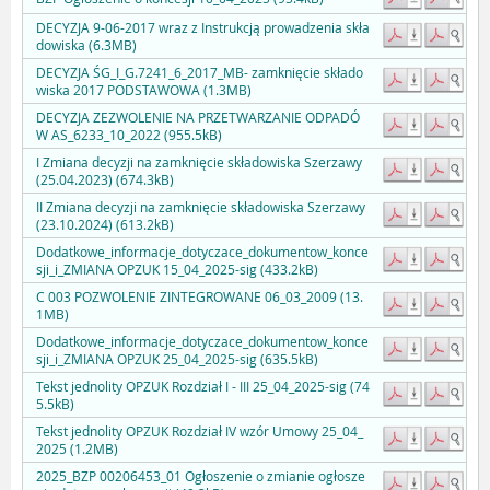
DECYZJA 9-06-2017 wraz z Instrukcją prowadzenia skła
dowiska (6.3MB)
DECYZJA ŚG_I_G.7241_6_2017_MB- zamknięcie składo
wiska 2017 PODSTAWOWA (1.3MB)
DECYZJA ZEZWOLENIE NA PRZETWARZANIE ODPADÓ
W AS_6233_10_2022 (955.5kB)
I Zmiana decyzji na zamknięcie składowiska Szerzawy
(25.04.2023) (674.3kB)
II Zmiana decyzji na zamknięcie składowiska Szerzawy
(23.10.2024) (613.2kB)
Dodatkowe_informacje_dotyczace_dokumentow_konce
sji_i_ZMIANA OPZUK 15_04_2025-sig (433.2kB)
C 003 POZWOLENIE ZINTEGROWANE 06_03_2009 (13.
1MB)
Dodatkowe_informacje_dotyczace_dokumentow_konce
sji_i_ZMIANA OPZUK 25_04_2025-sig (635.5kB)
Tekst jednolity OPZUK Rozdział I - III 25_04_2025-sig (74
5.5kB)
Tekst jednolity OPZUK Rozdział IV wzór Umowy 25_04_
2025 (1.2MB)
2025_BZP 00206453_01 Ogłoszenie o zmianie ogłosze