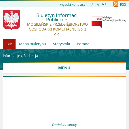
A+
wysoki kontrast
A
RSS
A-
Biuletyn Informacji
Publicznej
MOGILEŃSKIE PRZEDSIĘBIORSTWO
GOSPODARKI KOMUNALNEJ Sp. z
o.o.
BIP
Mapa Biuletynu
Statystyki
Pomoc
Informacje »
Redakcja
MENU
Redaktor strony