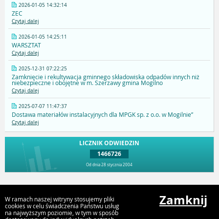
2026-01-05 14:32:14
ZEC
Czytaj dalej
2026-01-05 14:25:11
WARSZTAT
Czytaj dalej
2025-12-31 07:22:25
Zamknięcie i rekultywacja gminnego składowiska odpadów innych niż
niebezpieczne i obojętne w m. Szerzawy gmina Mogilno
Czytaj dalej
2025-07-07 11:47:37
Dostawa materiałów instalacyjnych dla MPGK sp. z o.o. w Mogilnie”
Czytaj dalej
LICZNIK ODWIEDZIN
1466726
Od dnia 28 stycznia 2004
Przejdź do góry
Zamknij
W ramach naszej witryny stosujemy pliki
cookies w celu świadczenia Państwu usług
na najwyższym poziomie, w tym w sposób