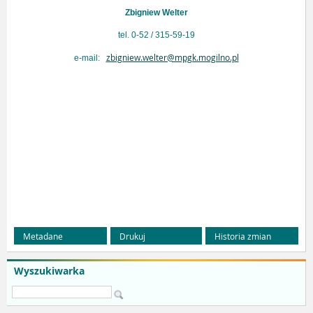
Zbigniew Welter
tel. 0-52 / 315-59-19
zbigniew.welter@mpgk.mogilno.pl
e-mail:
Metadane
Drukuj
Historia zmian
Wyszukiwarka