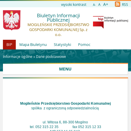
A+
wysoki kontrast
A
RSS
A-
Biuletyn Informacji
Publicznej
MOGILEŃSKIE PRZEDSIĘBIORSTWO
GOSPODARKI KOMUNALNEJ Sp. z
o.o.
BIP
Mapa Biuletynu
Statystyki
Pomoc
Informacje ogólne »
Dane podstawowe
MENU
Mogileńskie Przedsiębiorstwo Gospodarki Komunalnej
spółka z ograniczoną odpowiedzialnością
ul. Witosa 6, 88-300 Mogilno
tel. 052 315 22 35 fax 052 315 12 33