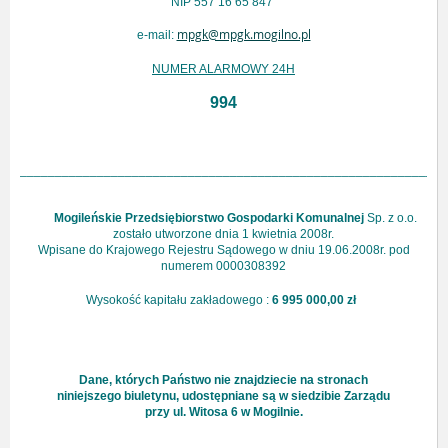
NIP 557 16 65 847
mpgk@mpgk.mogilno.pl
e-mail:
NUMER ALARMOWY 24H
994
_____________________________________________________________
Mogileńskie Przedsiębiorstwo Gospodarki Komunalnej
Sp. z o.o.
zostało utworzone dnia 1 kwietnia 2008r.
Wpisane do Krajowego Rejestru Sądowego w dniu 19.06.2008r. pod
numerem 0000308392
Wysokość kapitału zakładowego :
6 995 000,00 zł
Dane, których Państwo nie znajdziecie na stronach
niniejszego biuletynu, udostępniane są w siedzibie Zarządu
przy ul. Witosa 6 w Mogilnie.