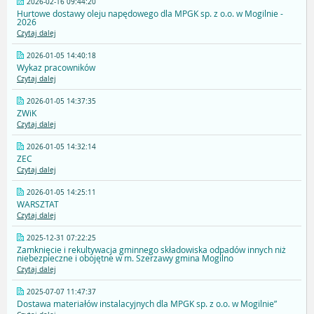
2026-02-16 09:44:20
Hurtowe dostawy oleju napędowego dla MPGK sp. z o.o. w Mogilnie -
2026
Czytaj dalej
2026-01-05 14:40:18
Wykaz pracowników
Czytaj dalej
2026-01-05 14:37:35
ZWiK
Czytaj dalej
2026-01-05 14:32:14
ZEC
Czytaj dalej
2026-01-05 14:25:11
WARSZTAT
Czytaj dalej
2025-12-31 07:22:25
Zamknięcie i rekultywacja gminnego składowiska odpadów innych niż
niebezpieczne i obojętne w m. Szerzawy gmina Mogilno
Czytaj dalej
2025-07-07 11:47:37
Dostawa materiałów instalacyjnych dla MPGK sp. z o.o. w Mogilnie”