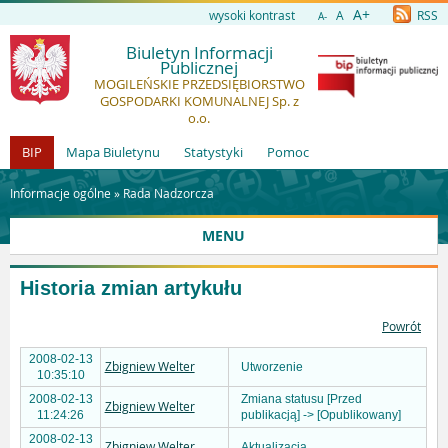
A+
wysoki kontrast
A
RSS
A-
Biuletyn Informacji
Publicznej
MOGILEŃSKIE PRZEDSIĘBIORSTWO
GOSPODARKI KOMUNALNEJ Sp. z
o.o.
BIP
Mapa Biuletynu
Statystyki
Pomoc
Informacje ogólne »
Rada Nadzorcza
MENU
Historia zmian artykułu
Powrót
2008-02-13
Zbigniew Welter
Utworzenie
10:35:10
2008-02-13
Zmiana statusu [Przed
Zbigniew Welter
11:24:26
publikacją] -> [Opublikowany]
2008-02-13
Zbigniew Welter
Aktualizacja